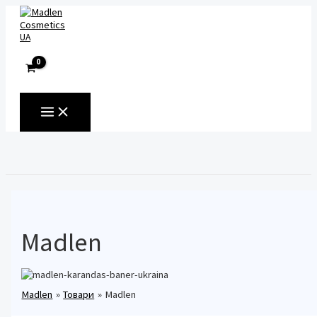
Перейти
до
вмісту
UA
MAIN
MENU
Пошук
Madlen
Madlen
Товари
Madlen