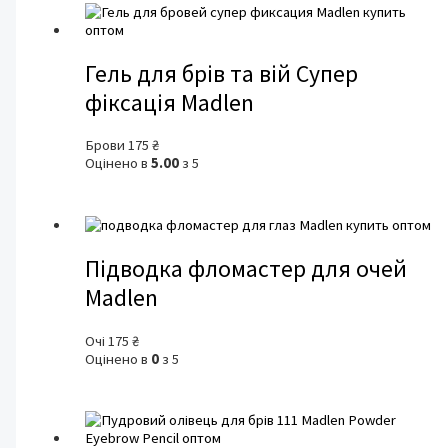
Гель для брів та вій Супер
фіксація Madlen
Брови
175
₴
Оцінено в
5.00
з 5
Підводка фломастер для очей
Madlen
Очі
175
₴
Оцінено в
0
з 5