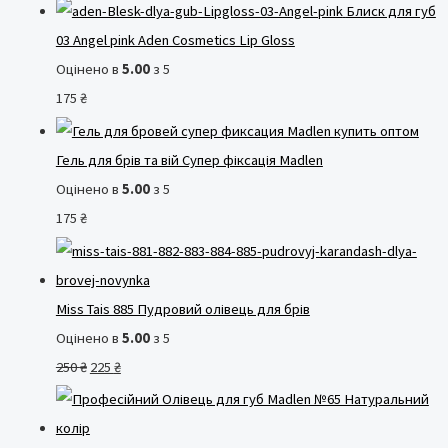
Блиск для губ
03 Angel pink Aden Cosmetics Lip Gloss
Оцінено в
5.00
з 5
175
₴
Гель для брів та вій Супер фіксація Madlen
Оцінено в
5.00
з 5
175
₴
Miss Tais 885 Пудровий олівець для брів
Оцінено в
5.00
з 5
О
П
250
₴
225
₴
р
о
и
т