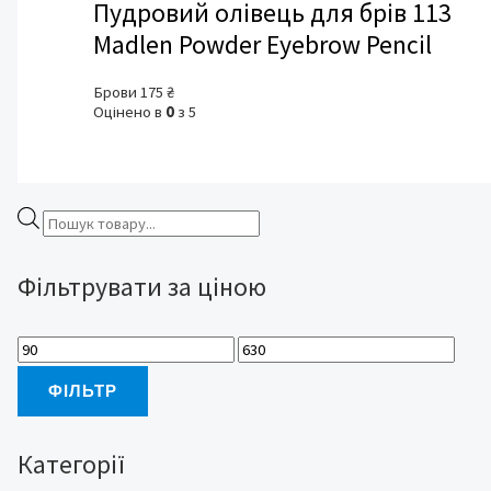
Пудровий олівець для брів 113
Madlen Powder Eyebrow Pencil
Брови
175
₴
Оцінено в
0
з 5
П
о
Фільтрувати за ціною
ш
у
к
М
Н
т
і
а
ФІЛЬТР
о
н
й
в
і
б
Категорії
а
м
і