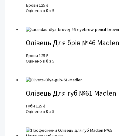
Брови
125
₴
Оцінено в
0
з 5
Олівець Для брів №46 Madlen
Брови
125
₴
Оцінено в
0
з 5
Олівець Для губ №61 Madlen
Губи
125
₴
Оцінено в
0
з 5