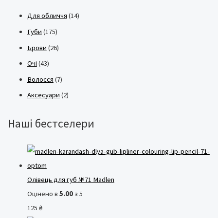
р
а
л
Для обличчя
(14)
і
л
ь
Губи
(175)
в
ь
ш
Брови
(26)
н
а
Очі
(43)
а
ц
ц
і
Волосся
(7)
і
н
Аксесуари
(2)
н
а
а
Наші бестселери
Олівець для губ №71 Madlen
Оцінено в
5.00
з 5
125
₴