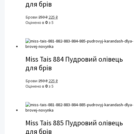
для брів
Оригінальна
Поточна
Брови
250
₴
225
₴
ціна:
ціна:
Оцінено в
0
з 5
250 ₴.
225 ₴.
Miss Tais 884 Пудровий олівець
для брів
Оригінальна
Поточна
Брови
250
₴
225
₴
ціна:
ціна:
Оцінено в
0
з 5
250 ₴.
225 ₴.
Miss Tais 885 Пудровий олівець
для брів