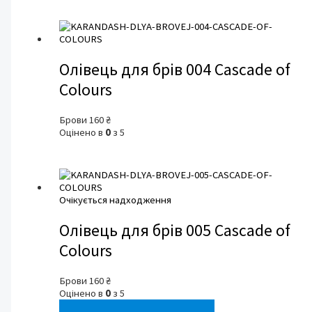
Олівець для брів 004 Cascade of
Colours
Брови
160
₴
Оцінено в
0
з 5
Очікується надходження
Олівець для брів 005 Cascade of
Colours
Брови
160
₴
Оцінено в
0
з 5