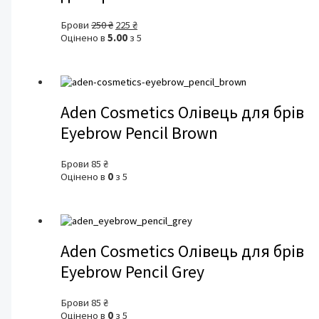
Оригінальна
Поточна
Брови
250
₴
225
₴
ціна:
ціна:
Оцінено в
5.00
з 5
250 ₴.
225 ₴.
Aden Cosmetics Олівець для брів
Eyebrow Pencil Brown
Брови
85
₴
Оцінено в
0
з 5
Aden Cosmetics Олівець для брів
Eyebrow Pencil Grey
Брови
85
₴
Оцінено в
0
з 5