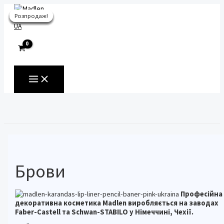
Перейти
Розпродаж!
Розпродаж!
Розпродаж!
Розпродаж!
Розпродаж!
Розпродаж!
до
вмісту
UA
MAIN
MENU
Пошук
Брови
Професійна
декоративна косметика Madlen виробляється на заводах
Faber-Castell та Schwan-STABILO у Німеччині, Чехії.