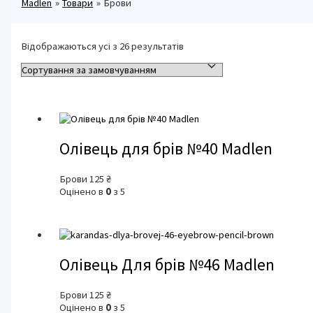
Madlen
Товари
Брови
Відображаються усі з 26 результатів
Олівець для брів №40 Madlen
Брови
125
₴
Оцінено в
0
з 5
Олівець Для брів №46 Madlen
Брови
125
₴
Оцінено в
0
з 5