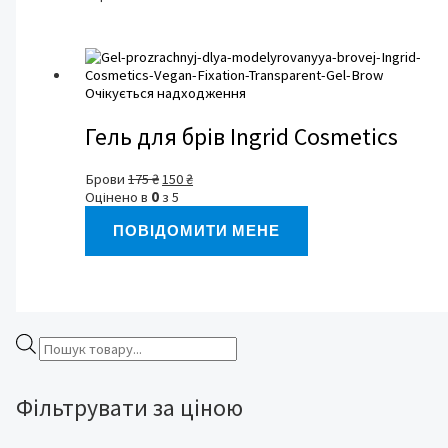
Очікується надходження
Гель для брів Ingrid Cosmetics
Оригінальна
Поточна
Брови
175
₴
150
₴
ціна:
ціна:
Оцінено в
0
з 5
175 ₴.
150 ₴.
ПОВІДОМИТИ МЕНЕ
П
о
Фільтрувати за ціною
ш
у