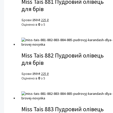
Miss Tais 881 Пудровий олівець
для брів
Оригінальна
Поточна
Брови
250
₴
225
₴
ціна:
ціна:
Оцінено в
0
з 5
250 ₴.
225 ₴.
Miss Tais 882 Пудровий олівець
для брів
Оригінальна
Поточна
Брови
250
₴
225
₴
ціна:
ціна:
Оцінено в
0
з 5
250 ₴.
225 ₴.
Miss Tais 883 Пудровий олівець