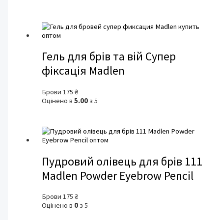
Гель для брів та вій Супер
фіксація Madlen
Брови
175
₴
Оцінено в
5.00
з 5
Пудровий олівець для брів 111
Madlen Powder Eyebrow Pencil
Брови
175
₴
Оцінено в
0
з 5