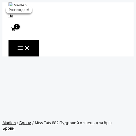
Перейти
Розпродаж!
Розпродаж!
Розпродаж!
до
вмісту
UA
MAIN
MENU
Пошук
Madlen
/
Брови
/ Miss Tais 882 Пудровий олівець для брів
Брови