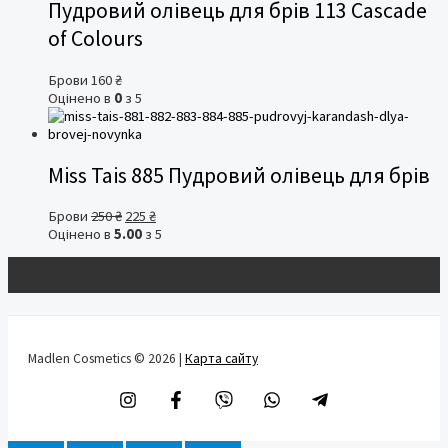
Пудровий олівець для брів 113 Cascade
of Colours
Брови
160
₴
Оцінено в
0
з 5
Miss Tais 885 Пудровий олівець для брів
Оригінальна
Поточна
Брови
250
₴
225
₴
ціна:
ціна:
Оцінено в
5.00
з 5
250 ₴.
225 ₴.
Madlen Cosmetics © 2026 |
Карта сайту