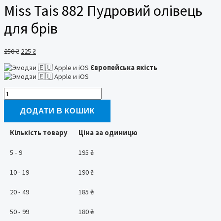
Miss Tais 882 Пудровий олівець
для брів
Оригінальна
Поточна
250
₴
225
₴
ціна:
ціна:
Європейська якість
250 ₴.
225 ₴.
Miss
Tais
882
ДОДАТИ В КОШИК
Пудровий
олівець
Кількість товару
Ціна за одиницю
для
брів
5 - 9
195
₴
кількість
10 - 19
190
₴
20 - 49
185
₴
50 - 99
180
₴