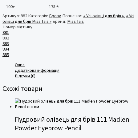
100+
175
₴
Артикул:
882
Категорія:
Брови
Позначки:
« Усі олівці для брів »
,
« Усі
олівці для брів Miss Tais »
Бренд:
Miss Tais
Номер відтінку
881
882
883
884
885
Опис
Додаткова інформація
Відгуки (0)
Схожі товари
Пудровий олівець для брів 111 Madlen
Powder Eyebrow Pencil