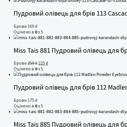
Пудровий олівець для брів 113 Cascad
Брови
160
₴
Оцінено в
0
з 5
Miss Tais 881 Пудровий олівець для бр
Оригінальна
Поточна
Брови
250
₴
225
₴
ціна:
ціна:
Оцінено в
0
з 5
250 ₴.
225 ₴.
Пудровий олівець для брів 112 Madlen
Брови
175
₴
Оцінено в
0
з 5
Miss Tais 885 Пудровий олівець для бр