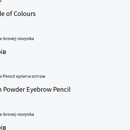
e of Colours
ів
 Powder Eyebrow Pencil
ів