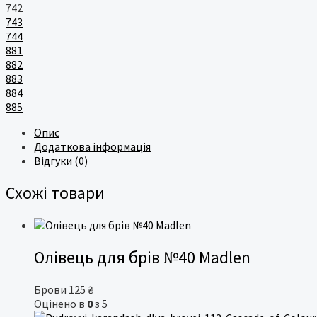
742
743
744
881
882
883
884
885
Опис
Додаткова інформація
Відгуки (0)
Схожі товари
Олівець для брів №40 Madlen
Брови
125
₴
Оцінено в
0
з 5