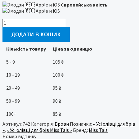
Європейська якість
Miss
Tais
742
ДОДАТИ В КОШИК
Олівець
для
Кількість товару
Ціна за одиницю
брів
кількість
5 - 9
105
₴
10 - 19
100
₴
20 - 49
95
₴
50 - 99
90
₴
100+
85
₴
Артикул:
742
Категорія:
Брови
Позначки:
« Усі олівці для брів
»
,
« Усі олівці для брів Miss Tais »
Бренд:
Miss Tais
Номер відтінку