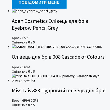
ПОВІДОМИТИ МЕНЕ
Aden Cosmetics Олівець для брів
Eyebrow Pencil Grey
Брови
85
₴
Оцінено в
0
з 5
Олівець для брів 008 Cascade of Colours
Брови
160
₴
Оцінено в
0
з 5
Miss Tais 883 Пудровий олівець для брів
Оригінальна
Поточна
Брови
250
₴
225
₴
ціна:
ціна:
Оцінено в
0
з 5
250 ₴.
225 ₴.