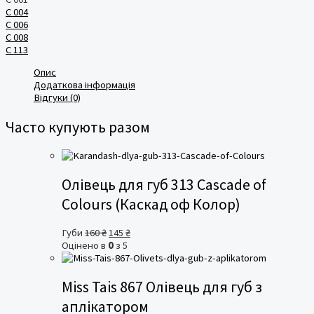
C 004
C 006
C 008
C 113
Опис
Додаткова інформація
Відгуки (0)
Часто купують разом
Олівець для губ 313 Cascade of
Colours (Каскад оф Колор)
Оригінальна
Поточна
Губи
160
₴
145
₴
ціна:
ціна:
Оцінено в
0
з 5
160 ₴.
145 ₴.
Miss Tais 867 Олівець для губ з
аплікатором