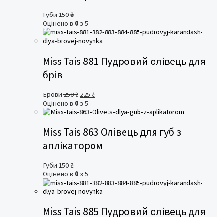
Губи
150
₴
Оцінено в
0
з 5
Miss Tais 881 Пудровий олівець для
брів
Оригінальна
Поточна
Брови
250
₴
225
₴
ціна:
ціна:
Оцінено в
0
з 5
250 ₴.
225 ₴.
Miss Tais 863 Олівець для губ з
аплікатором
Губи
150
₴
Оцінено в
0
з 5
Miss Tais 885 Пудровий олівець для