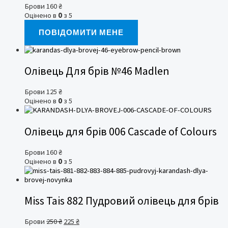
Брови
160
₴
Оцінено в
0
з 5
ПОВІДОМИТИ МЕНЕ
Олівець Для брів №46 Madlen
Брови
125
₴
Оцінено в
0
з 5
Олівець для брів 006 Cascade of Colours
Брови
160
₴
Оцінено в
0
з 5
Miss Tais 882 Пудровий олівець для брів
Оригінальна
Поточна
Брови
250
₴
225
₴