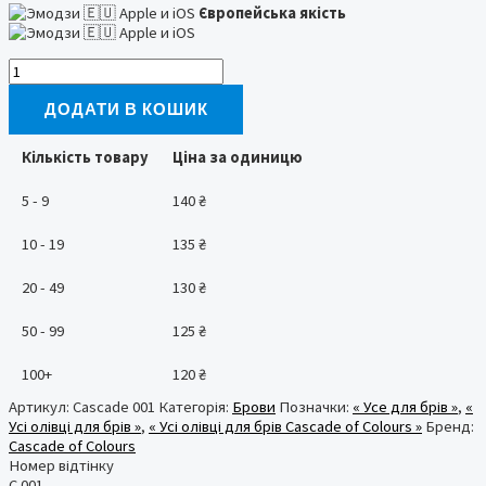
Європейська якість
Олівець
для
брів
ДОДАТИ В КОШИК
001
Cascade
Кількість товару
Ціна за одиницю
of
Colours
5 - 9
140
₴
кількість
10 - 19
135
₴
20 - 49
130
₴
50 - 99
125
₴
100+
120
₴
Артикул:
Cascade 001
Категорія:
Брови
Позначки:
« Усе для брів »
,
«
Усі олівці для брів »
,
« Усі олівці для брів Cascade of Colours »
Бренд:
Cascade of Colours
Номер відтінку
C 001