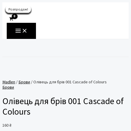
Перейти
Розпродаж!
Розпродаж!
Розпродаж!
Розпродаж!
Розпродаж!
Розпродаж!
Розпродаж!
Розпродаж!
Розпродаж!
Розпродаж!
Розпродаж!
Розпродаж!
до
UA
вмісту
MAIN
MENU
Пошук
Madlen
/
Брови
/ Олівець для брів 001 Cascade of Colours
Брови
Олівець для брів 001 Cascade of
Colours
160
₴