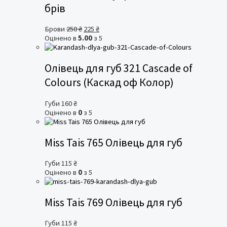
брів
Оригінальна
Поточна
Брови
250
₴
225
₴
ціна:
ціна:
Оцінено в
5.00
з 5
250 ₴.
225 ₴.
Олівець для губ 321 Cascade of
Colours (Каскад оф Колор)
Губи
160
₴
Оцінено в
0
з 5
Miss Tais 765 Олівець для губ
Губи
115
₴
Оцінено в
0
з 5
Miss Tais 769 Олівець для губ
Губи
115
₴