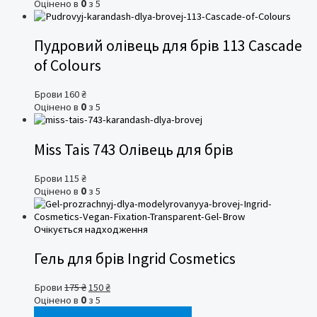
ціна:
ціна:
Оцінено в
0
з 5
250 ₴.
225 ₴.
Пудровий олівець для брів 113 Cascade
of Colours
Брови
160
₴
Оцінено в
0
з 5
Miss Tais 743 Олівець для брів
Брови
115
₴
Оцінено в
0
з 5
Очікується надходження
Гель для брів Ingrid Cosmetics
Оригінальна
Поточна
Брови
175
₴
150
₴
ціна:
ціна:
Оцінено в
0
з 5
175 ₴.
150 ₴.