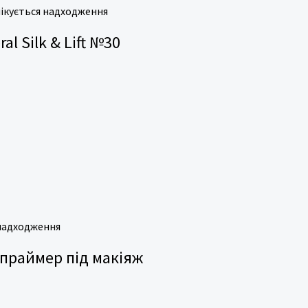
ікується надходження
l Silk & Lift №30
 надходження
а-праймер під макіяж