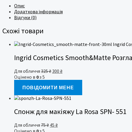
Опис
Додаткова інформація
Відгуки (0)
Схожі товари
Ingrid Cosmetics Smooth&Matte Розгл
Оригінальна
Поточна
Для обличчя
325
₴
300
₴
ціна:
ціна:
Оцінено в
0
з 5
325 ₴.
300 ₴.
ПОВІДОМИТИ МЕНЕ
Спонж для макіяжу La Rosa SPN- 551
Оригінальна
Поточна
Для обличчя
75
₴
45
₴
ціна:
ціна:
Оцінено в
0
з 5