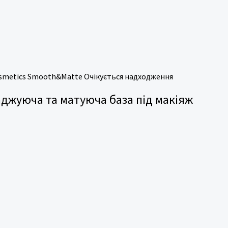
Очікується надходження
аджуюча та матуюча база під макіяж