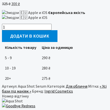
Оригінальна
Поточна
325
₴
300
₴
ціна:
ціна:
Європейська якість
325 ₴.
300 ₴.
Ingrid
Cosmetics
База
ДОДАТИ В КОШИК
під
макіяж
Кількість товару
Ціна за одиницю
Aqua
Shot
5 - 9
290
₴
Serum
Base
10 - 19
280
₴
кількість
20+
275
₴
Артикул:
Aqua Shot Serum
Категорія:
Для обличчя
Мітка:
« Усі
бази під макіяж »
Бренд:
Ingrid Cosmetics
Номер відтінку