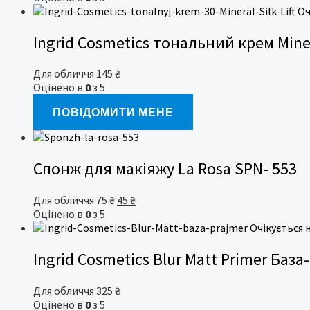
75 ₴.
45 ₴.
Оч
Ingrid Cosmetics тональний крем Minera
Для обличчя
145
₴
Оцінено в
0
з 5
ПОВІДОМИТИ МЕНЕ
Спонж для макіяжу La Rosa SPN- 553
Оригінальна
Поточна
Для обличчя
75
₴
45
₴
ціна:
ціна:
Оцінено в
0
з 5
75 ₴.
45 ₴.
Очікується
Ingrid Cosmetics Blur Matt Primer Баз
Для обличчя
325
₴
Оцінено в
0
з 5