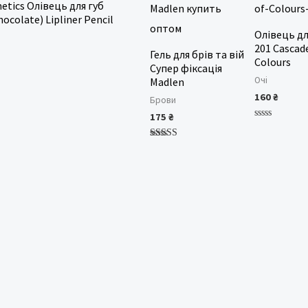
etics Олівець для губ
hocolate) Lipliner Pencil
Олівець дл
201 Cascad
Гель для брів та вій
Colours
Супер фіксація
Очі
Madlen
160
₴
Брови
175
₴
Оцінено
в
0
Оцінено в
з
5.00
5
з 5