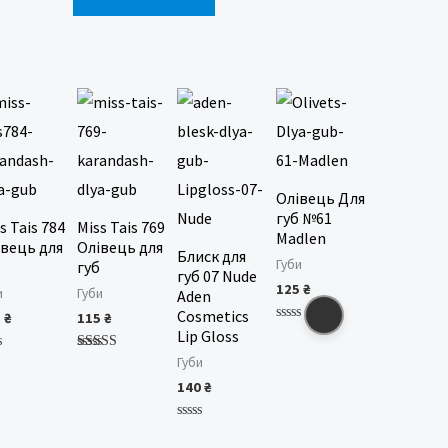
Олівець Для
губ №61
s Tais 784
Miss Tais 769
Madlen
івець для
Олівець для
Блиск для
Губи
б
губ
губ 07 Nude
125
₴
и
Губи
Aden
Cosmetics
5
₴
115
₴
Оцінено
Lip Gloss
в
0
нено
Оцінено в
Губи
з
5.00
5
140
₴
з 5
Оцінено
в