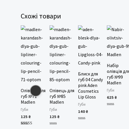
Схожі товари
Набір
олівців дл
Блиск для
губ №99
губ 04 Candy
Madlen
pink Aden
Олівець для
Олівець для
Губи
Cosmetics
губ №71
губ №85
Lip Gloss
625
₴
Madlen
Madlen
Губи
Губи
Губи
Оцінено
140
₴
в
125
₴
125
₴
0
з
Оцінено
5
в
Оцінено в
Оцінено