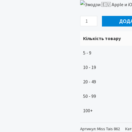
Miss
ДОД
Tais
862
Кількість товару
Олівець
5 - 9
для
губ
10 - 19
з
аплікатором
20 - 49
кількість
50 - 99
100+
Артикул:
Miss Tais 862
Кат