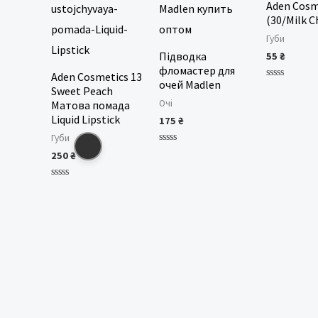
Aden Cosm
(30/Milk C
Губи
Підводка
55
₴
фломастер для
Aden Cosmetics 13
очей Madlen
Оцінено
Sweet Peach
в
Очі
Матова помада
0
з
Liquid Lipstick
175
₴
5
Губи
Оцінено
250
₴
в
0
з
Оцінено
5
в
0
з
5