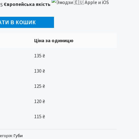
Європейська якість
АТИ В КОШИК
Ціна за одиницю
135
₴
130
₴
125
₴
120
₴
115
₴
егорія:
Губи