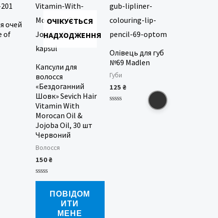
ОЧІКУЄТЬСЯ
я очей
e of
НАДХОДЖЕННЯ
Олівець для губ
№69 Madlen
Капсули для
Губи
волосся
«Бездоганний
125
₴
Шовк» Sevich Hair
Vitamin With
Оцінено
Morocan Oil &
в
0
Jojoba Oil, 30 шт
з
5
Червоний
Волосся
150
₴
Оцінено
в
ПОВІДОМ
0
з
ИТИ
5
МЕНЕ