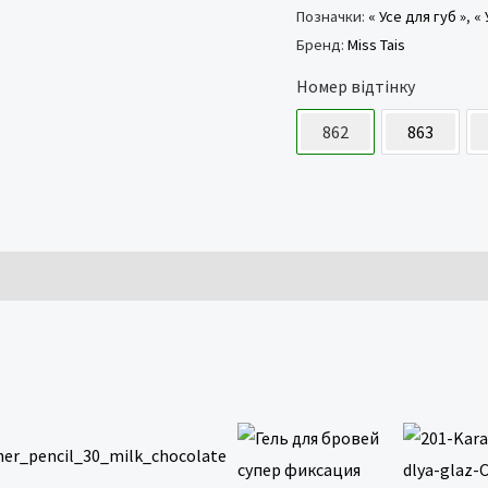
Позначки:
« Усе для губ »
,
« 
Бренд:
Miss Tais
Номер відтінку
862
863