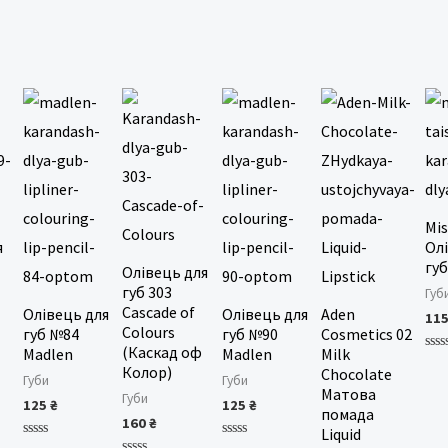
Mis
я
Ол
гу
Олівець для
губ 303
Губ
Cascade of
Олівець для
Олівець для
Aden
11
Colours
губ №84
губ №90
Cosmetics 02
(Каскад оф
Madlen
Madlen
Milk
Оці
Колор)
Chocolate
в
Губи
Губи
0
Матова
Губи
з
125
₴
125
₴
помада
5
160
₴
Liquid
Оцінено
Оцінено