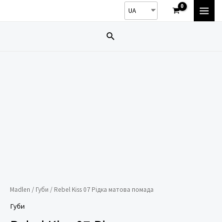
Перейти
UA
MAI
до
вмісту
Пошук
MEN
Madlen
/
Губи
/ Rebel Kiss 07 Рідка матова помада
Губи