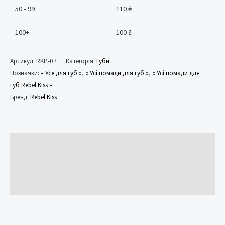
50 - 99
110
₴
100+
100
₴
Артикул:
RKP-07
Категорія:
Губи
Позначки:
« Усе для губ »
,
« Усі помади для губ »
,
« Усі помади для
губ Rebel Kiss »
Бренд:
Rebel Kiss
Опис
Додаткова інформація
Відгуки (0)