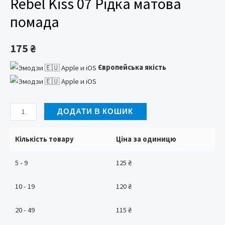
Rebel Kiss 07 Рідка матова
помада
175
₴
Європейська якість
Rebel
ДОДАТИ В КОШИК
Kiss
07
Кількість товару
Ціна за одиницю
Рідка
5 - 9
125
₴
матова
помада
10 - 19
120
₴
кількість
20 - 49
115
₴