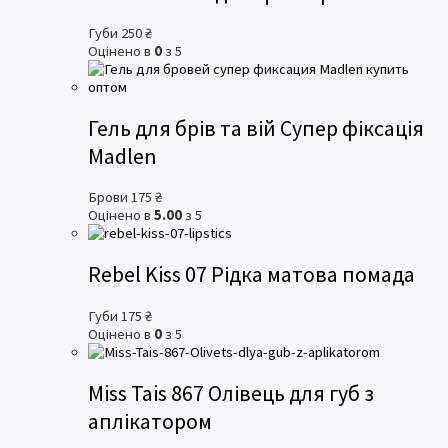
Губи
250
₴
Оцінено в
0
з 5
Гель для брів та вій Супер фіксація
Madlen
Брови
175
₴
Оцінено в
5.00
з 5
Rebel Kiss 07 Рідка матова помада
Губи
175
₴
Оцінено в
0
з 5
Miss Tais 867 Олівець для губ з
аплікатором