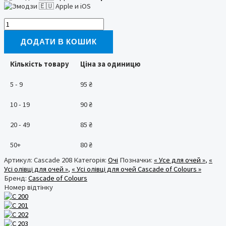
Олівець
для
очей
ДОДАТИ В КОШИК
208
Cascade
Кількість товару
Ціна за одиницю
of
Colours
5 - 9
95
₴
кількість
10 - 19
90
₴
20 - 49
85
₴
50+
80
₴
Артикул:
Cascade 208
Категорія:
Очі
Позначки:
« Усе для очей »
,
«
Усі олівці для очей »
,
« Усі олівці для очей Cascade of Colours »
Бренд:
Cascade of Colours
Номер відтінку