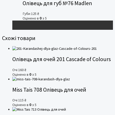
Олівець для губ №76 Madlen
Губи
125
₴
Оцінено в
0
з 5
Схожі товари
Олівець для очей 201 Cascade of Colours
Очі
160
₴
Оцінено в
0
з 5
Miss Tais 708 Олівець для очей
Очі
115
₴
Оцінено в
0
з 5