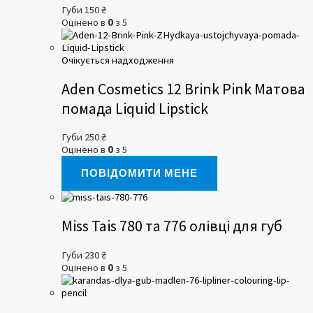
Губи
150
₴
Оцінено в
0
з 5
Очікується надходження
Aden Cosmetics 12 Brink Pink Матова
помада Liquid Lipstick
Губи
250
₴
Оцінено в
0
з 5
ПОВІДОМИТИ МЕНЕ
Miss Tais 780 та 776 олівці для губ
Губи
230
₴
Оцінено в
0
з 5