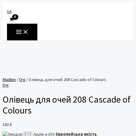
Перейти
до
UA
вмісту
MAIN
MENU
Пошук
Madlen
/
Очі
/ Олівець для очей 208 Cascade of Colours
Очі
Олівець для очей 208 Cascade of
Colours
160
₴
Європейська якість