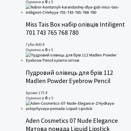
Оцінено в
0
з 5
Miss Tais Box набір олівців Intiligent
701 743 765 768 780
Губи
600
₴
Оцінено в
0
з 5
Пудровий олівець для брів 112
Madlen Powder Eyebrow Pencil
Брови
175
₴
Оцінено в
0
з 5
Aden Cosmetics 07 Nude Elegance
Матова помада Liquid Lipstick