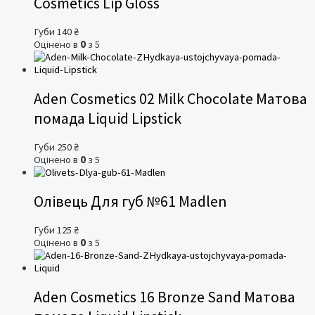
Cosmetics Lip Gloss
Губи
140
₴
Оцінено в
0
з 5
Aden Cosmetics 02 Milk Chocolate Матова
помада Liquid Lipstick
Губи
250
₴
Оцінено в
0
з 5
Олівець Для губ №61 Madlen
Губи
125
₴
Оцінено в
0
з 5
Aden Cosmetics 16 Bronze Sand Матова