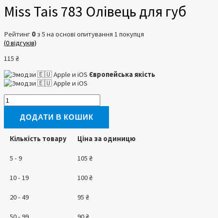
Miss Tais 783 Олівець для губ
Рейтинг
0
з 5 на основі опитування
1
покупця
(
0
відгуків)
115
₴
Європейська якість
Miss
Tais
783
ДОДАТИ В КОШИК
Олівець
для
Кількість товару
Ціна за одиницю
губ
кількість
5 - 9
105
₴
10 - 19
100
₴
20 - 49
95
₴
50 - 99
90
₴