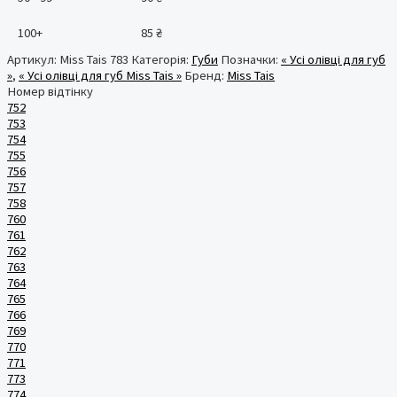
100+
85
₴
Артикул:
Miss Tais 783
Категорія:
Губи
Позначки:
« Усі олівці для губ
»
,
« Усі олівці для губ Miss Tais »
Бренд:
Miss Tais
Номер відтінку
752
753
754
755
756
757
758
760
761
762
763
764
765
766
769
770
771
773
774