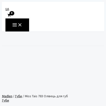
Перейти
до
UA
вмісту
MAIN
MENU
Пошук
Madlen
/
Губи
/ Miss Tais 783 Олівець для губ
Губи