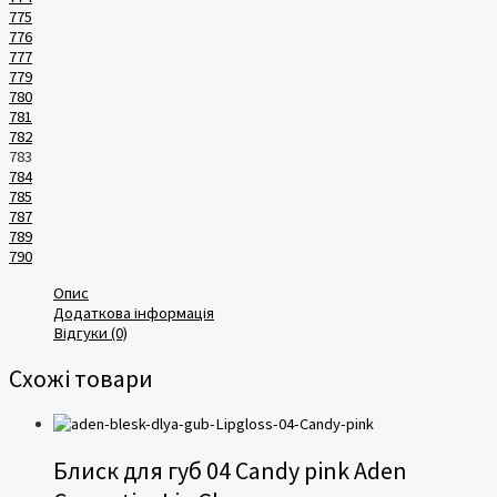
775
776
777
779
780
781
782
783
784
785
787
789
790
Опис
Додаткова інформація
Відгуки (0)
Схожі товари
Блиск для губ 04 Candy pink Aden