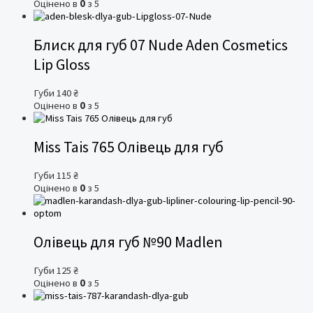
Оцінено в
0
з 5
Блиск для губ 07 Nude Aden Cosmetics
Lip Gloss
Губи
140
₴
Оцінено в
0
з 5
Miss Tais 765 Олівець для губ
Губи
115
₴
Оцінено в
0
з 5
Олівець для губ №90 Madlen
Губи
125
₴
Оцінено в
0
з 5