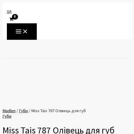
Перейти
до
UA
вмісту
MAIN
MENU
Пошук
Madlen
/
Губи
/ Miss Tais 787 Олівець для губ
Губи
Miss Tais 787 Олівець для губ