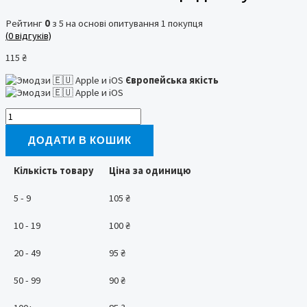
Рейтинг
0
з 5 на основі опитування
1
покупця
(
0
відгуків)
115
₴
Європейська якість
Miss
Tais
787
ДОДАТИ В КОШИК
Олівець
для
Кількість товару
Ціна за одиницю
губ
кількість
5 - 9
105
₴
10 - 19
100
₴
20 - 49
95
₴
50 - 99
90
₴