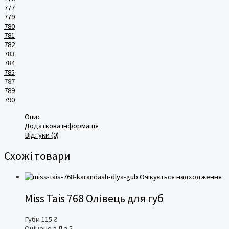
777
779
780
781
782
783
784
785
787
789
790
Опис
Додаткова інформація
Відгуки (0)
Схожі товари
Очікується надходження
Miss Tais 768 Олівець для губ
Губи
115
₴
Оцінено в
0
з 5