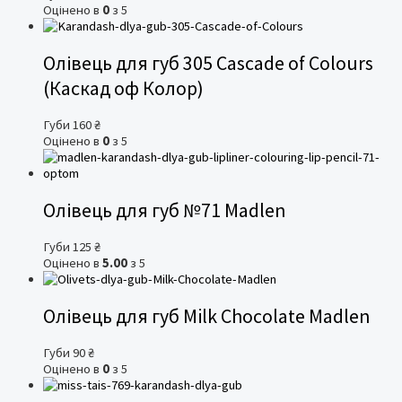
Оцінено в
0
з 5
Олівець для губ 305 Cascade of Colours
(Каскад оф Колор)
Губи
160
₴
Оцінено в
0
з 5
Олівець для губ №71 Madlen
Губи
125
₴
Оцінено в
5.00
з 5
Олівець для губ Milk Chocolate Madlen
Губи
90
₴
Оцінено в
0
з 5