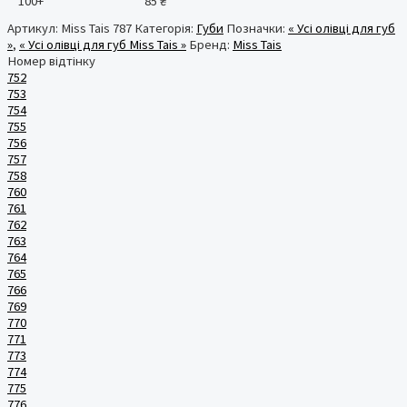
100+
85
₴
Артикул:
Miss Tais 787
Категорія:
Губи
Позначки:
« Усі олівці для губ
»
,
« Усі олівці для губ Miss Tais »
Бренд:
Miss Tais
Номер відтінку
752
753
754
755
756
757
758
760
761
762
763
764
765
766
769
770
771
773
774
775
776