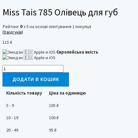
Miss Tais 785 Олівець для губ
Рейтинг
0
з 5 на основі опитування
1
покупця
(
0
відгуків)
115
₴
Європейська якість
Miss
Tais
785
ДОДАТИ В КОШИК
Олівець
для
Кількість товару
Ціна за одиницю
губ
кількість
5 - 9
105
₴
10 - 19
100
₴
20 - 49
95
₴