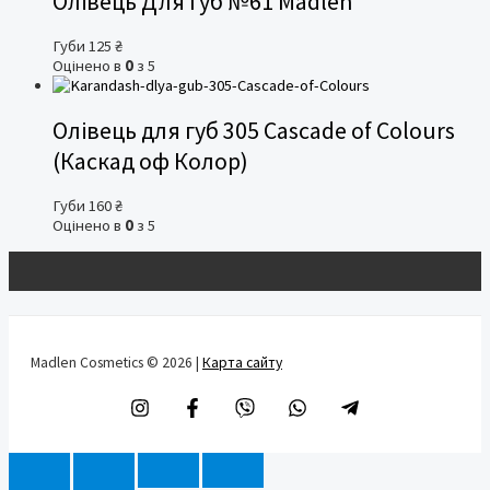
Олівець Для губ №61 Madlen
Губи
125
₴
Оцінено в
0
з 5
Олівець для губ 305 Cascade of Colours
(Каскад оф Колор)
Губи
160
₴
Оцінено в
0
з 5
Madlen Cosmetics © 2026 |
Карта сайту