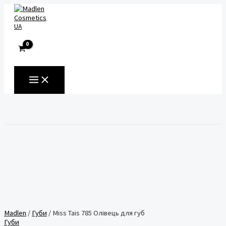
Перейти
до
вмісту
UA
MAIN
MENU
Пошук
Madlen
/
Губи
/ Miss Tais 785 Олівець для губ
Губи