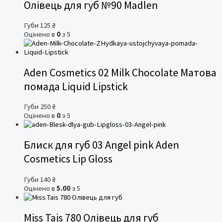
Олівець для губ №90 Madlen
Губи
125
₴
Оцінено в
0
з 5
Aden Cosmetics 02 Milk Chocolate Матова
помада Liquid Lipstick
Губи
250
₴
Оцінено в
0
з 5
Блиск для губ 03 Angel pink Aden
Cosmetics Lip Gloss
Губи
140
₴
Оцінено в
5.00
з 5
Miss Tais 780 Олівець для губ