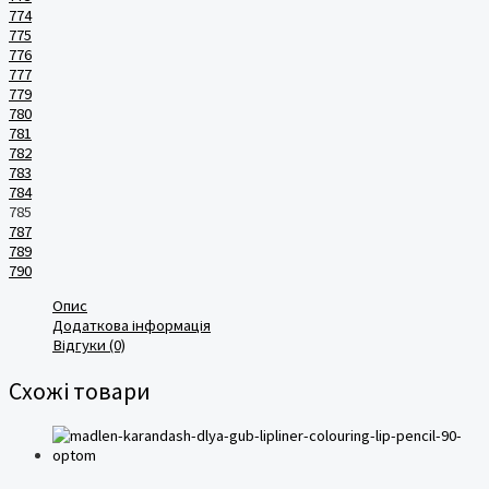
774
775
776
777
779
780
781
782
783
784
785
787
789
790
Опис
Додаткова інформація
Відгуки (0)
Схожі товари