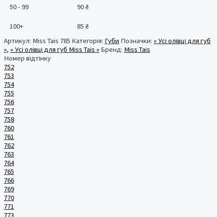
50 - 99
90
₴
100+
85
₴
Артикул:
Miss Tais 785
Категорія:
Губи
Позначки:
« Усі олівці для губ
»
,
« Усі олівці для губ Miss Tais »
Бренд:
Miss Tais
Номер відтінку
752
753
754
755
756
757
758
760
761
762
763
764
765
766
769
770
771
773