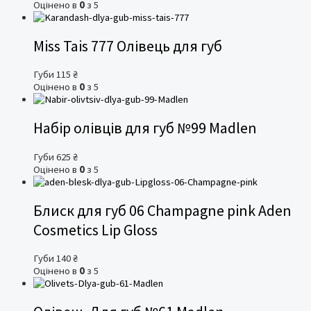
Оцінено в
0
з 5
Miss Tais 777 Олівець для губ
Губи
115
₴
Оцінено в
0
з 5
Набір олівців для губ №99 Madlen
Губи
625
₴
Оцінено в
0
з 5
Блиск для губ 06 Champagne pink Aden
Cosmetics Lip Gloss
Губи
140
₴
Оцінено в
0
з 5